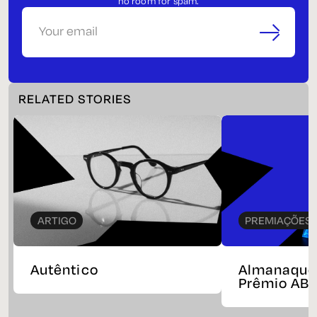
no room for spam.
Your email
RELATED STORIES
ARTIGO
PREMIAÇÕES
Autêntico
Almanaque 
Prêmio AB