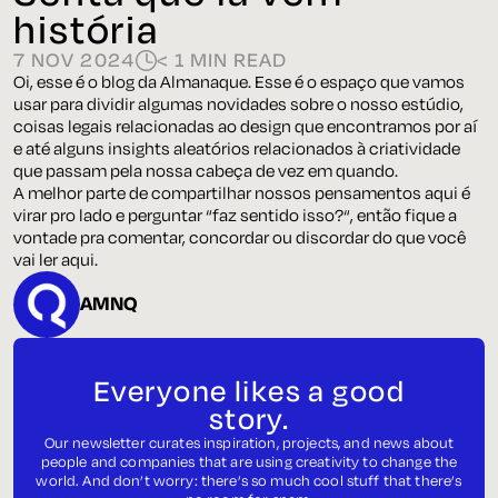
história
7 NOV 2024
< 1 MIN READ
Oi, esse é o blog da Almanaque. Esse é o espaço que vamos
usar para dividir algumas novidades sobre o nosso estúdio,
coisas legais relacionadas ao design que encontramos por aí
e até alguns insights aleatórios relacionados à criatividade
que passam pela nossa cabeça de vez em quando.
A melhor parte de compartilhar nossos pensamentos aqui é
virar pro lado e perguntar “
faz sentido isso?
“, então fique a
vontade pra comentar, concordar ou discordar do que você
vai ler aqui.
AMNQ
Everyone likes a good
story.
Our newsletter curates inspiration, projects, and news about
people and companies that are using creativity to change the
world. And don’t worry: there’s so much cool stuff that there’s