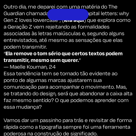
Outro dia, me deparei com uma matéria do
The
Guardian
chamada
“The death of capital letters: why
Gen Z loves lowercase”,
(
l
eia aqui
) que explora como
a Geração Z vem rejeitando as formalidades
associadas às letras maiúsculas e, segundo alguns
entrevistados, até mesmo as sensações que elas
podem transmitir.
“
Ela remove o tom sério que certos textos podem
transmitir, mesmo sem querer.
”
— Maelle Kouman, 24
Essa tendência tem se tornado tão evidente ao
ponto de algumas marcas ajustarem sua
comunicação para acompanhar o movimento. Mas,
se tratando do design, será que abandonar a caixa alta
faz mesmo sentido? O que podemos aprender com
essa mudança?
Vamos dar um passinho para trás e revisitar de forma
rápida como a tipografia sempre foi uma ferramenta
poderosa na construção de significado.